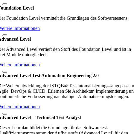
Foundation Level
er Foundation Level vermittelt die Grundlagen des Softwaretestens.
eitere informationen
Advanced Level
er Advanced Level vertieft den Stoff des Foundation Level und ist in
rei Module untergliedert
eitere informationen
Advanced Level Test Automation Engineering 2.0
Die Weiterentwicklung der ISTQB® Testautomatisierung—angepasst a
gile, DevOps & CI/CD. Erlernen Sie Architektur, Implementierung u
ontinuierliche Verbesserung nachhaltiger Automatisierungslösungen.
eitere informationen
Advanced Level – Technical Test Analyst
ieser Lehrplan bildet die Grundlage für das Softwaretest-
ualifizierungsprogramm der Aufbaustufe (Advanced Level) für den