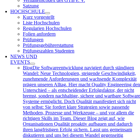
Verhaltenscodex des GTB e. V.
Satzung
HOCHSCHULE
Kurz vorgestellt
Liste Hochschulen
Regularien Hochschulen
Folien anfordern
Prüfungen
Prüfungsgebührerstattung
Prüfungszahlen Studenten
NEWS UND
EVENTS
Blog
Die Softwareentwicklung navigiert durch ständigen
Wandel: Neue Technologien, steigende Geschwindigkeit,
zunehmende Anforderungen und wachsende Komplexität
prägen unseren Alltag. Hier macht Quality Engineering den
Unterschied – als entscheidender Erfolgsfaktor, der nicht
bremst, sondern nachhaltige, sichere und wartbare Software
Systeme ermöglicht. Doch Qualität manifestiert sich nicht
von selbst: Sie fordert klare Strategien sowie passende
Methoden, Prozesse und Werkzeuge – und vor allem die
richtigen Skills im Team. Dieser Blog zeigt auf, wie
Organisationen Qualität proaktiv aufbauen und dadurch
ihren langfristigen Erfolg sichern. Lasst uns gemeinsam
diskutieren und uns bei diesem Wandel gegenseitig