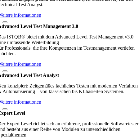
echnical Test Analyst.
eitere informationen
Advanced Level Test Management 3.0
Das ISTQB® bietet mit dem Advanced Level Test Management v3.0
ine umfassende Weiterbildung
ür Professionals, die ihre Kompetenzen im Testmanagement vertiefen
möchten.
eitere informationen
Advanced Level Test Analyst
eu konzipiert: Zeitgemäßes fachliches Testen mit modernen Verfahren
 Automatisierung – von klassischen bis KI‑basierten Systemen.
eitere informationen
Expert Level
er Expert Level richtet sich an erfahrene, professionelle Softwaretester
nd besteht aus einer Reihe von Modulen zu unterschiedlichen
pezialthemen.