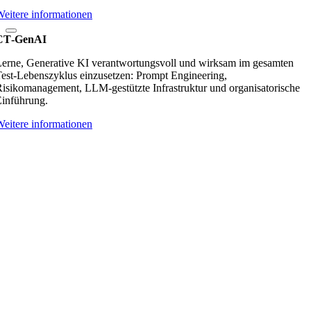
eitere informationen
CT‑GenAI
erne, Generative KI verantwortungsvoll und wirksam im gesamten
est‑Lebenszyklus einzusetzen: Prompt Engineering,
isikomanagement, LLM‑gestützte Infrastruktur und organisatorische
inführung.
eitere informationen