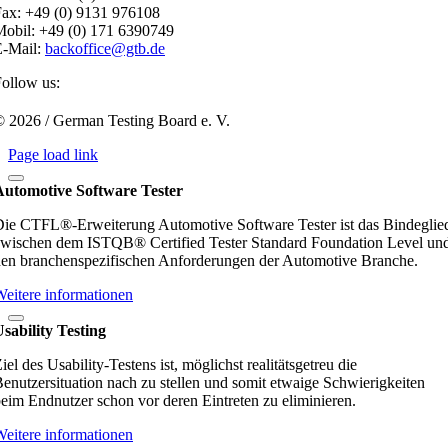
ax: +49 (0) 9131 976108
obil: +49 (0) 171 6390749
E-Mail:
backoffice@gtb.de
ollow us:
 2026 / German Testing Board e. V.
Page load link
Automotive Software Tester
ie CTFL®-Erweiterung Automotive Software Tester ist das Bindeglie
wischen dem ISTQB® Certified Tester Standard Foundation Level un
en branchenspezifischen Anforderungen der Automotive Branche.
eitere informationen
sability Testing
iel des Usability-Testens ist, möglichst realitätsgetreu die
enutzersituation nach zu stellen und somit etwaige Schwierigkeiten
eim Endnutzer schon vor deren Eintreten zu eliminieren.
eitere informationen