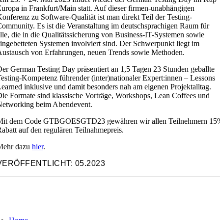
uropa in Frankfurt/Main statt. Auf dieser firmen-unabhängigen
onferenz zu Software-Qualität ist man direkt Teil der Testing-
ommunity. Es ist die Veranstaltung im deutschsprachigen Raum für
lle, die in die Qualitätssicherung von Business-IT-Systemen sowie
ingebetteten Systemen involviert sind. Der Schwerpunkt liegt im
ustausch von Erfahrungen, neuen Trends sowie Methoden.
er German Testing Day präsentiert an 1,5 Tagen 23 Stunden geballte
esting-Kompetenz führender (inter)nationaler Expert:innen – Lessons
earned inklusive und damit besonders nah am eigenen Projektalltag.
ie Formate sind klassische Vorträge, Workshops, Lean Coffees und
Networking beim Abendevent.
Mit dem Code GTBGOESGTD23 gewähren wir allen Teilnehmern 15
abatt auf den regulären Teilnahmepreis.
Mehr dazu
hier
.
VERÖFFENTLICHT: 05.2023