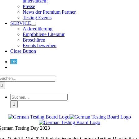
unterstützen!
Presse
News der Premium Partner
Testing Events
SERVICE
Akkreditierung
Empfohlene Literatur
Broschüren
Events bewerben
Close Button
DE
EN
German Testing Day 2023
m 23. + 24. Mai 2023 findet wieder der German Testing Day im Kap